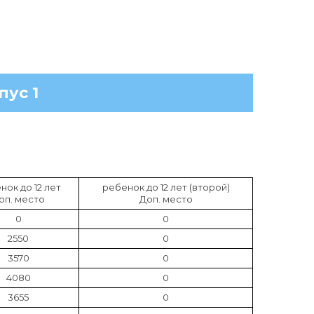
пус 1
нок до 12 лет
ребенок до 12 лет (второй)
оп. место
Доп. место
0
0
2550
0
3570
0
4080
0
3655
0