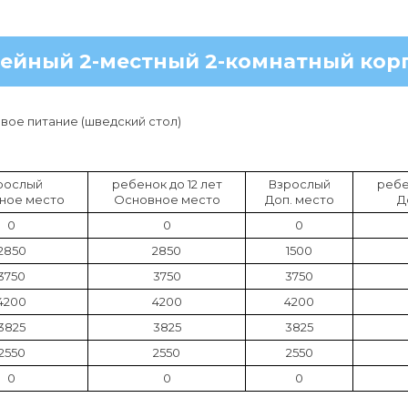
ейный 2-местный 2-комнатный корп
ое питание (шведский стол)
рослый
ребенок до 12 лет
Взрослый
ребе
ное место
Основное место
Доп. место
Д
0
0
0
2850
2850
1500
3750
3750
3750
4200
4200
4200
3825
3825
3825
2550
2550
2550
0
0
0