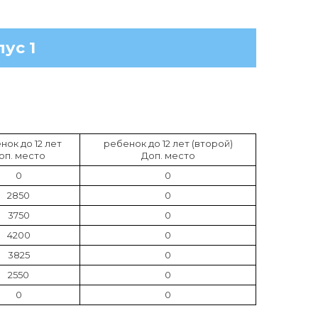
ус 1
нок до 12 лет
ребенок до 12 лет (второй)
оп. место
Доп. место
0
0
2850
0
3750
0
4200
0
3825
0
2550
0
0
0