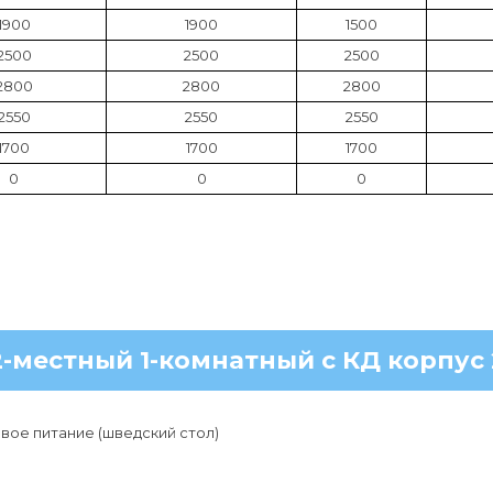
1900
1900
1500
2500
2500
2500
2800
2800
2800
2550
2550
2550
1700
1700
1700
0
0
0
2-местный 1-комнатный с КД корпус 
ое питание (шведский стол)