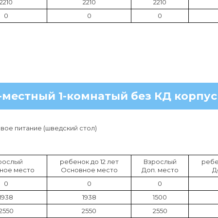
2210
2210
2210
0
0
0
-местный 1-комнатый без КД корпус
ое питание (шведский стол)
рослый
ребенок до 12 лет
Взрослый
ребе
ное место
Основное место
Доп. место
Д
0
0
0
1938
1938
1500
2550
2550
2550