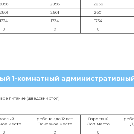
2856
2856
2856
2601
2601
2601
1734
1734
1734
0
0
0
ный 1-комнатный административный
ое питание (шведский стол)
рослый
ребенок до 12 лет
Взрослый
ребе
ное место
Основное место
Доп. место
Д
0
0
0