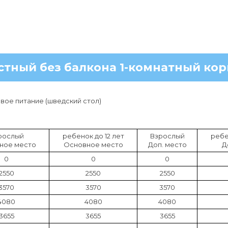
стный без балкона 1-комнатный кор
ое питание (шведский стол)
рослый
ребенок до 12 лет
Взрослый
ребе
ное место
Основное место
Доп. место
Д
0
0
0
2550
2550
2550
3570
3570
3570
4080
4080
4080
3655
3655
3655