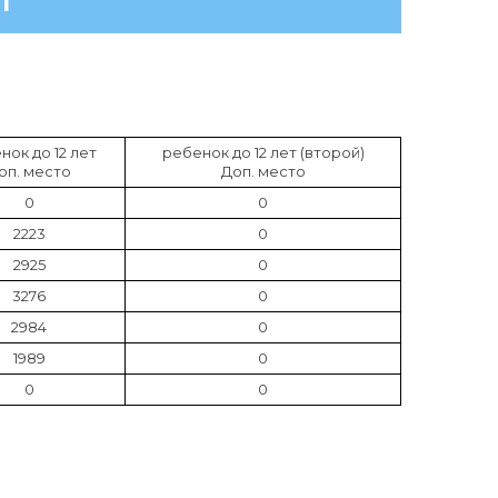
1
нок до 12 лет
ребенок до 12 лет (второй)
оп. место
Доп. место
0
0
2223
0
2925
0
3276
0
2984
0
1989
0
0
0