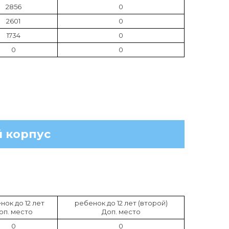
2856
0
2601
0
1734
0
0
0
 корпус
нок до 12 лет
ребенок до 12 лет (второй)
оп. место
Доп. место
0
0