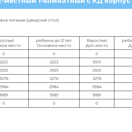
2-местный 1-комнатный с КД корпус 
ое питание (шведский стол)
рослый
ребенок до 12 лет
Взрослый
ребе
ное место
Основное место
Доп. место
Д
0
0
0
2223
2223
1500
2925
2925
2925
3276
3276
3276
2984
2984
2984
1989
1989
1989
0
0
0