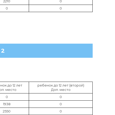
2210
0
0
0
 2
нок до 12 лет
ребенок до 12 лет (второй)
оп. место
Доп. место
0
0
1938
0
2550
0