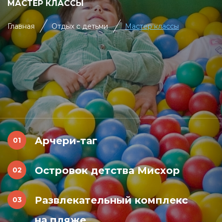
МАСТЕР КЛАССЫ
Главная
Отдых с детьми
Мастер классы
Арчери-таг
Островок детства Мисхор
Развлекательный комплекс
на пляже