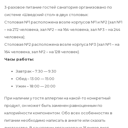
3-разовое питание гостей санатория организовано по
системе «Шведский стол» в двух столовых:
Столовая №1 расположена возле корпусов №1 и №2 (зал №1
– на 272 человека, зал №2 – на 164 человека, зал №3 – на 244
человека);
Столовая №2 расположена возле корпуса №3 (зал №1 – на
164 человека, зал №2 – на 128 человек).
Часы работы:
Завтрак – 7:30 — 9:30
Обед – 13:00 — 15:00
Ужин – 18:00 — 20:00
При наличии у гостя аллергии на какой-то конкретный
продукт, он может быть заменен равноценным по
калорийности компонентом. Обо всех особенностях в
питании необходимо написать в анкете или сказать
диетсестре. В санатории организовано 15 видов диет.