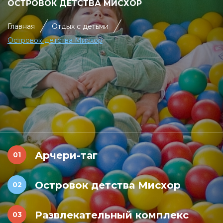
ОСТРОВОК ДЕТСТВА МИСХОР
Главная
Отдых с детьми
Островок детства Мисхор
Арчери-таг
Островок детства Мисхор
Развлекательный комплекс